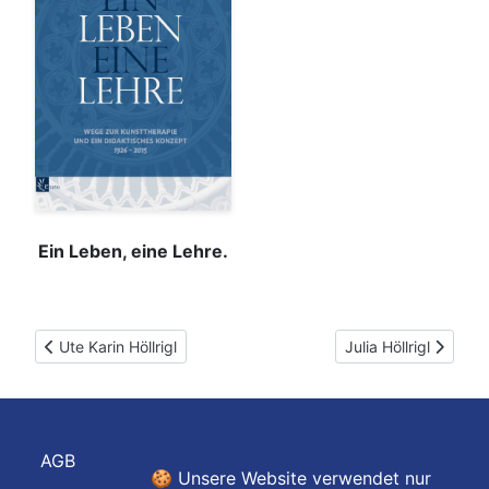
Ein Leben, eine Lehre.
Vorheriger Beitrag: Ute Karin Höllrigl
Nächster Beitrag: Jul
Ute Karin Höllrigl
Julia Höllrigl
AGB
🍪 Unsere Website verwendet nur